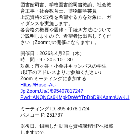
図書館司書、学校図書館司書教諭、社会教
育主事・社会教育士、博物館学芸員
上記資格の取得を希望する方を対象に、ガ
イダンスを実施します。
各資格の概要や履修・手続き方法について
ご説明しますので、希望者は出席してくだ
さい（Zoomでの開催になります）。
開催日：2026年4月2日（木）
時 間：9：30～10：30
対象：
市ヶ谷・小金井キャンパスの学生
↓以下のアドレスよりご参加ください↓
Zoom ミーティングに参加する
Https://hosei-Ac-
Jp.zoom.us/j/89540781724?
Pwd=ANQNCs6KMpkDpWfrTpDbD9KAamnUwK.1
ミーティング ID: 895 4078 1724
パスコード: 251737
※後日、録画した動画を資格課程HPへ掲載
しますので、