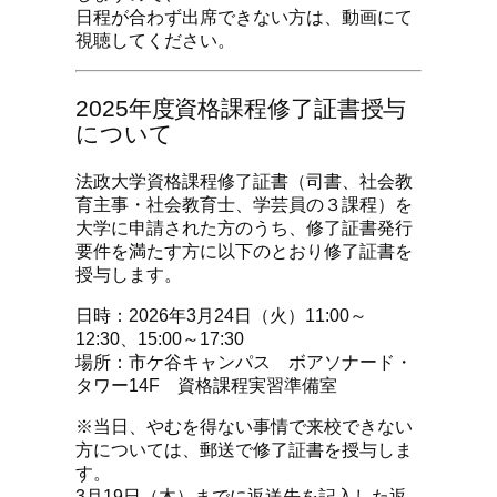
日程が合わず出席できない方は、動画にて
視聴してください。
2025年度資格課程修了証書授与
について
法政大学資格課程修了証書（司書、社会教
育主事・社会教育士、学芸員の３課程）を
大学に申請された方のうち、修了証書発行
要件を満たす方に以下のとおり修了証書を
授与します。
日時：2026年3月24日（火）11:00～
12:30、15:00～17:30
場所：市ケ谷キャンパス ボアソナード・
タワー14F 資格課程実習準備室
※当日、やむを得ない事情で来校できない
方については、郵送で修了証書を授与しま
す。
3月19日（木）までに返送先を記入した返