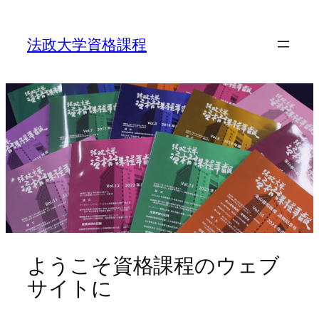
内
容
を
法政大学資格課程
ス
キ
ッ
プ
ようこそ資格課程のウェブ
サイトに