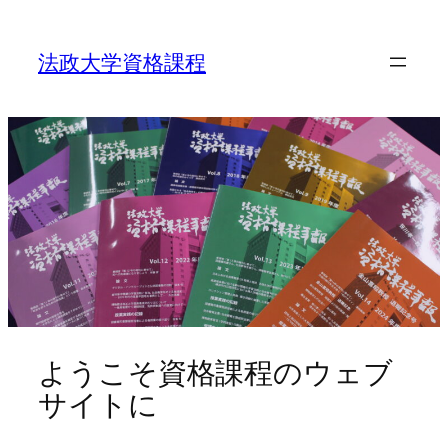
内
容
を
法政大学資格課程
ス
キ
ッ
プ
ようこそ資格課程のウェブ
サイトに