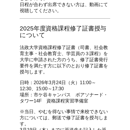
日程が合わず出席できない方は、動画にて
視聴してください。
2025年度資格課程修了証書授与
について
法政大学資格課程修了証書（司書、社会教
育主事・社会教育士、学芸員の３課程）を
大学に申請された方のうち、修了証書発行
要件を満たす方に以下のとおり修了証書を
授与します。
日時：2026年3月24日（火）11:00～
12:30、15:00～17:30
場所：市ケ谷キャンパス ボアソナード・
タワー14F 資格課程実習準備室
※当日、やむを得ない事情で来校できない
方については、郵送で修了証書を授与しま
す。
3月19日（木）までに返送先を記入した返