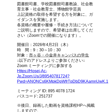
図書館司書、学校図書館司書教諭、社会教
育主事・社会教育士、博物館学芸員
上記資格の取得を希望する方を対象に、ガ
イダンスを実施します。
各資格の概要や履修・手続き方法について
ご説明しますので、希望者は出席してくだ
さい（Zoomでの開催になります）。
開催日：2026年4月2日（木）
時 間：9：30～10：30
対象：
市ヶ谷・小金井キャンパスの学生
↓以下のアドレスよりご参加ください↓
Zoom ミーティングに参加する
Https://hosei-Ac-
Jp.zoom.us/j/89540781724?
Pwd=ANQNCs6KMpkDpWfrTpDbD9KAamnUwK.1
ミーティング ID: 895 4078 1724
パスコード: 251737
※後日、録画した動画を資格課程HPへ掲載
しますので、